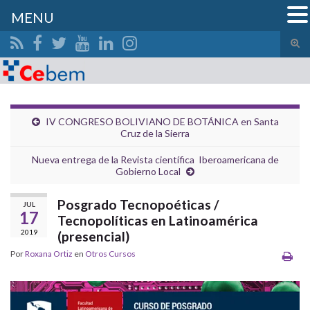
MENU
Alte
el
Search for:
form
de
bús
IV CONGRESO BOLIVIANO DE BOTÁNICA en Santa
Cruz de la Sierra
Nueva entrega de la Revista científica Iberoamericana de
Gobierno Local
Posgrado Tecnopoéticas /
JUL
17
Tecnopolíticas en Latinoamérica
2019
(presencial)
Por
Roxana Ortiz
en
Otros Cursos