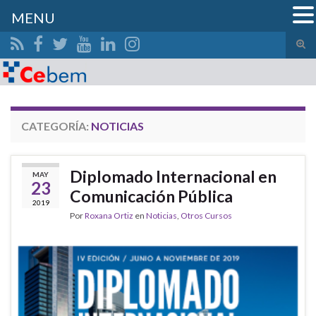
MENU
Alte
el
Search for:
form
de
bús
CATEGORÍA:
NOTICIAS
Diplomado Internacional en
MAY
23
Comunicación Pública
2019
Por
Roxana Ortiz
en
Noticias
,
Otros Cursos