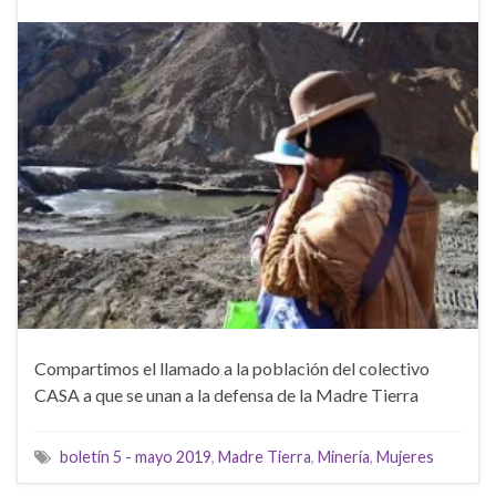
Compartimos el llamado a la población del colectivo
CASA a que se unan a la defensa de la Madre Tierra
boletín 5 - mayo 2019
,
Madre Tierra
,
Minería
,
Mujeres