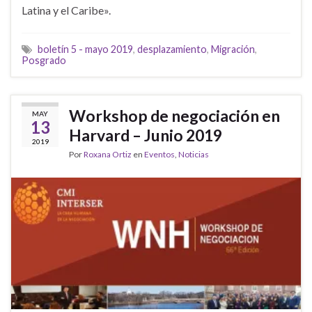
Latina y el Caribe».
boletín 5 - mayo 2019
,
desplazamiento
,
Migración
,
Posgrado
Workshop de negociación en
MAY
13
Harvard – Junio 2019
2019
Por
Roxana Ortiz
en
Eventos
,
Noticias