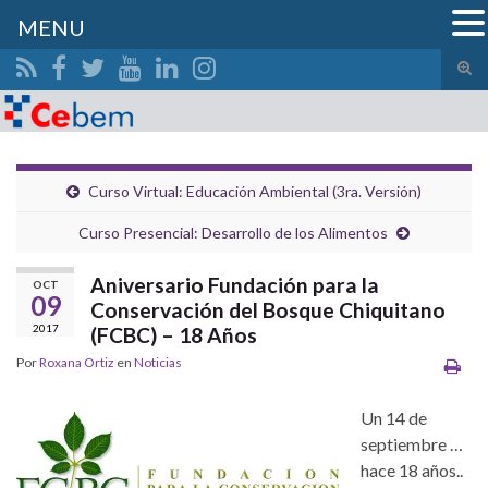
MENU
Alte
el
Search for:
form
de
bús
Curso Virtual: Educación Ambiental (3ra. Versión)
Curso Presencial: Desarrollo de los Alimentos
Aniversario Fundación para la
OCT
09
Conservación del Bosque Chiquitano
2017
(FCBC) – 18 Años
Por
Roxana Ortiz
en
Noticias
Un 14 de
septiembre …
hace 18 años..