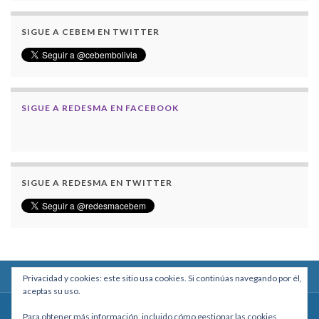
SIGUE A CEBEM EN TWITTER
SIGUE A REDESMA EN FACEBOOK
SIGUE A REDESMA EN TWITTER
Privacidad y cookies: este sitio usa cookies. Si continúas navegando por él,
aceptas su uso.
Centro Boliviano de Estudios Multidisciplinarios
Para obtener más información, incluido cómo gestionar las cookies,
Calle Macario Pinilla # 2588 esq. Av. Arce, Edificio Arcadia, Mezzanine, Of. 101