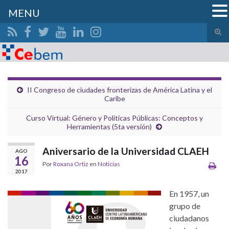
MENU
Alte
el
Search for:
form
de
bús
II Congreso de ciudades fronterizas de América Latina y el
Caribe
Curso Virtual: Género y Políticas Públicas: Conceptos y
Herramientas (5ta versión)
Aniversario de la Universidad CLAEH
AGO
16
Por
Roxana Ortiz
en
Noticias
2017
En 1957, un
grupo de
ciudadanos