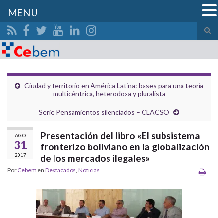
MENU
Alte
el
Search for:
form
de
bús
Ciudad y territorio en América Latina: bases para una teoría
multicéntrica, heterodoxa y pluralista
Serie Pensamientos silenciados – CLACSO
Presentación del libro «El subsistema
AGO
31
fronterizo boliviano en la globalización
2017
de los mercados ilegales»
Por
Cebem
en
Destacados
,
Noticias