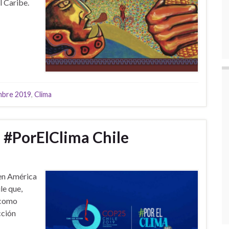
l Caribe.
embre 2019
,
Clima
 #PorElClima Chile
en América
le que,
 como
cción