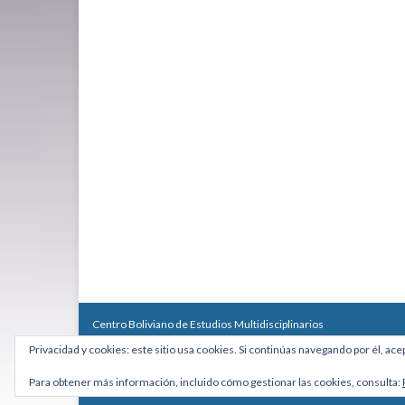
Centro Boliviano de Estudios Multidisciplinarios
Calle Macario Pinilla # 2588 esq. Av. Arce, Edificio Arcadia, Mezzan
Privacidad y cookies: este sitio usa cookies. Si continúas navegando por él, ace
Teléfono: +591 2431818 - Celular: +591 73027636
cebem@cebem.org
Para obtener más información, incluido cómo gestionar las cookies, consulta:
Hecho con
por
Graphene Themes
.