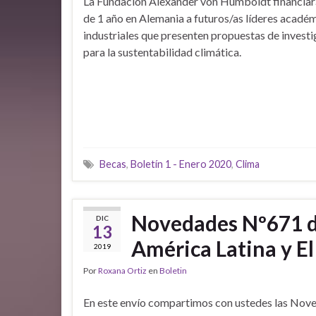
La Fundación Alexander von Humboldt financiar
de 1 año en Alemania a futuros/as líderes acadé
industriales que presenten propuestas de invest
para la sustentabilidad climática.
Becas
,
Boletín 1 - Enero 2020
,
Clima
Novedades Nº671 de
DIC
13
América Latina y El
2019
Por
Roxana Ortiz
en
Boletin
En este envío compartimos con ustedes las Nov