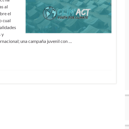
s al
bre el
o cual
nalidades
s y
ernacional; una campaña juvenil con …