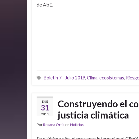
de AbE.
Boletín 7 - Julio 2019
,
Clima
,
ecosistemas
,
Riesgo
Construyendo el co
ENE
31
justicia climática
2018
Por
Roxana Ortiz
en
Noticias
En el último año, el proyecto internacional Clim’A