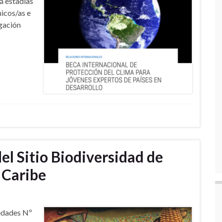
á estadías
micos/as e
igación
l Sitio Biodiversidad de
 Caribe
edades Nº