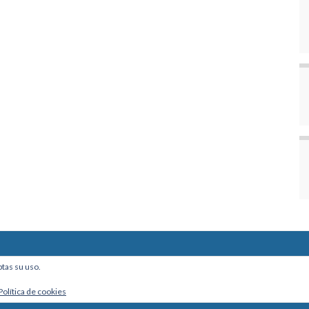
ine, Of. 101 - La Paz, Bolivia
ptas su uso.
Política de cookies