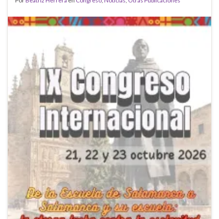
Por
Beatriz Herrera
en
Congreso
,
Noticias
,
Otras Publicaciones