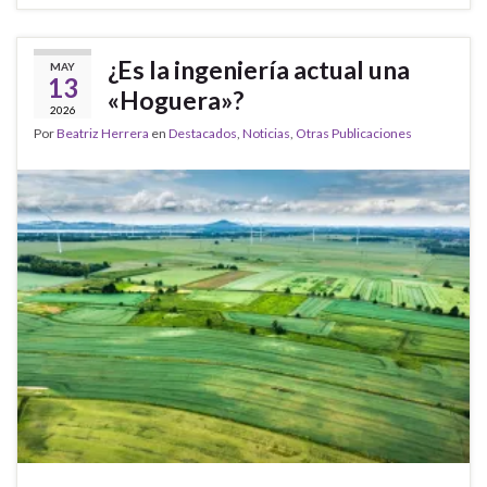
¿Es la ingeniería actual una
MAY
13
«Hoguera»?
2026
Por
Beatriz Herrera
en
Destacados
,
Noticias
,
Otras Publicaciones