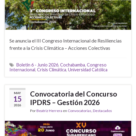
Se anuncia el III Congreso Internacional de Resiliencias
frente a la Crisis Climática – Acciones Colectivas
Boletin 6 - Junio 2026
,
Cochabamba
,
Congreso
Internacional
,
Crisis Climática
,
Universidad Católica
Convocatoria del Concurso
MAY
15
IPDRS – Gestión 2026
2026
Por
Beatriz Herrera
en
Convocatorias
,
Destacados