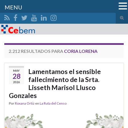
MENU
Alte
el
Search for:
form
de
bús
2.212 RESULTADOS PARA
CORIA LORENA
Lamentamos el sensible
MAY
28
fallecimiento de la Srta.
2026
Lisseth Marisol Llusco
Gonzales
Por
Roxana Ortiz
en
La Ruta del Censo