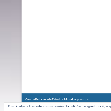
Centro Boliviano de Estudios Multidisciplinarios
Calle Macario Pinilla # 2588 esq. Av. Arce, Edificio Arcadia, Mezzan
Privacidad y cookies: este sitio usa cookies. Si continúas navegando por él, ace
Teléfono: +591 2431818 - Celular: +591 73027636