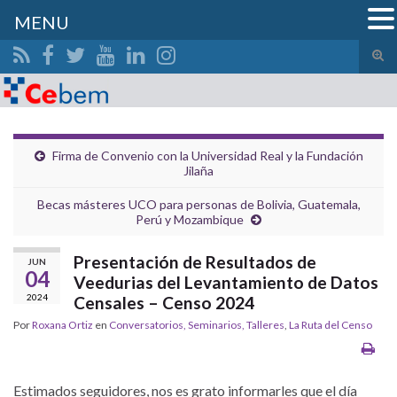
MENU
Alte
el
Search for:
form
de
bús
Firma de Convenio con la Universidad Real y la Fundación
Jilaña
Becas másteres UCO para personas de Bolivia, Guatemala,
Perú y Mozambique
Presentación de Resultados de
JUN
04
Veedurias del Levantamiento de Datos
2024
Censales – Censo 2024
Por
Roxana Ortiz
en
Conversatorios, Seminarios, Talleres
,
La Ruta del Censo
Estimados seguidores, nos es grato informarles que el día