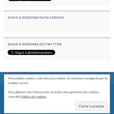
SIGUE A REDESMA EN FACEBOOK
SIGUE A REDESMA EN TWITTER
Privacidad y cookies: este sitio usa cookies. Si continúas navegando por él,
aceptas su uso.
Centro Boliviano de Estudios Multidisciplinarios
Para obtener más información, incluido cómo gestionar las cookies,
Calle Macario Pinilla # 2588 esq. Av. Arce, Edificio Arcadia, Mezzanine, Of. 101
consulta:
Política de cookies
- La Paz, Bolivia
Teléfono: +591 2431818 - Celular: +591 73027636
cebem@cebem.org
Hecho con
por
Graphene Themes
.