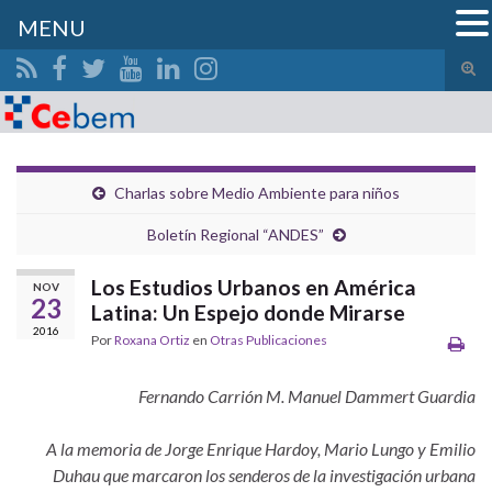
MENU
Alte
el
Search for:
form
de
bús
Charlas sobre Medio Ambiente para niños
Boletín Regional “ANDES”
Los Estudios Urbanos en América
NOV
23
Latina: Un Espejo donde Mirarse
2016
Por
Roxana Ortiz
en
Otras Publicaciones
Fernando Carrión M. Manuel Dammert Guardia
A la memoria de Jorge Enrique Hardoy, Mario Lungo y Emilio
Duhau que marcaron los senderos de la investigación urbana