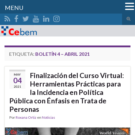
MENU
Alte
el
Search for:
form
de
bús
ETIQUETA:
BOLETÍN 4 – ABRIL 2021
Finalización del Curso Virtual:
MAY
04
Herramientas Prácticas para
2021
la Incidencia en Política
Pública con Énfasis en Trata de
Personas
Por
Roxana Ortiz
en
Noticias