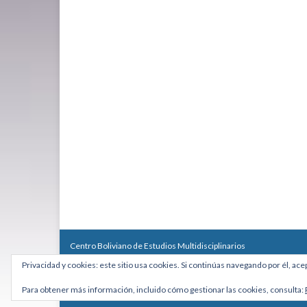
Centro Boliviano de Estudios Multidisciplinarios
Calle Macario Pinilla # 2588 esq. Av. Arce, Edificio Arcadia, Mezzan
Privacidad y cookies: este sitio usa cookies. Si continúas navegando por él, ace
Teléfono: +591 2431818 - Celular: +591 73027636
cebem@cebem.org
Para obtener más información, incluido cómo gestionar las cookies, consulta:
Hecho con
por
Graphene Themes
.