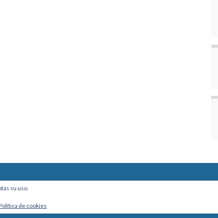
ine, Of. 101 - La Paz, Bolivia
ptas su uso.
Política de cookies