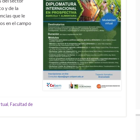
 del sector
o y de la
ncias que le
tos en el campo
tual
,
Facultad de