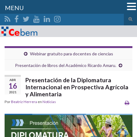
MENU
Alte
el
Search for:
form
de
bús
Webinar gratuito para docentes de ciencias
Presentación de libros del Académico Ricardo Amaru.
Presentación de la Diplomatura
ABR
16
Internacional en Prospectiva Agrícola
2021
y Alimentaria
Por
Beatriz Herrera
en
Noticias