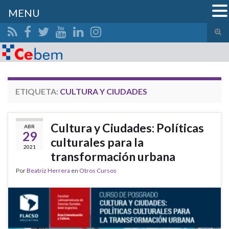
MENU
Alte
el
Search for:
form
de
bús
ETIQUETA:
CULTURA Y CIUDADES
Cultura y Ciudades: Políticas
ABR
29
culturales para la
2021
transformación urbana
Por
Beatriz Herrera
en
Otros Cursos