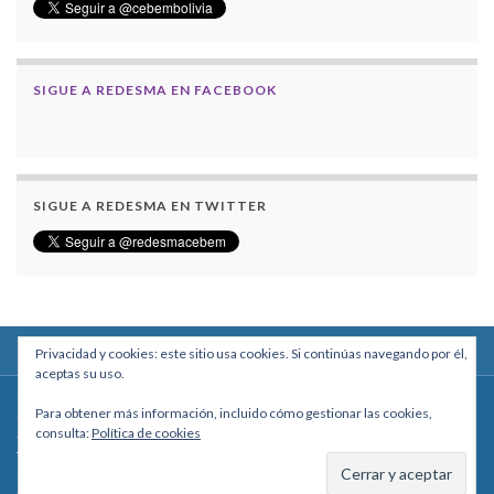
SIGUE A REDESMA EN FACEBOOK
SIGUE A REDESMA EN TWITTER
Privacidad y cookies: este sitio usa cookies. Si continúas navegando por él,
aceptas su uso.
Centro Boliviano de Estudios Multidisciplinarios
Para obtener más información, incluido cómo gestionar las cookies,
Calle Macario Pinilla # 2588 esq. Av. Arce, Edificio Arcadia, Mezzanine, Of. 101
consulta:
Política de cookies
- La Paz, Bolivia
Teléfono: +591 2431818 - Celular: +591 73027636
cebem@cebem.org