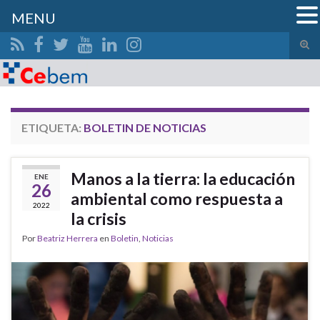
MENU
Alte
el
Search for:
form
de
bús
ETIQUETA:
BOLETIN DE NOTICIAS
Manos a la tierra: la educación
ENE
26
ambiental como respuesta a
2022
la crisis
Por
Beatriz Herrera
en
Boletin
,
Noticias