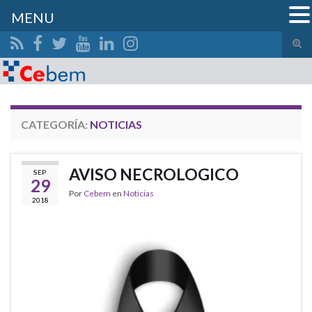
MENU
Alte
el
Search for:
form
de
bús
CATEGORÍA:
NOTICIAS
AVISO NECROLOGICO
SEP
29
Por
Cebem
en
Noticias
2018