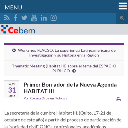
MENU
Alte
el
Search for:
form
de
bús
Workshop FLACSO: La Experiencia Latinoamericana de
Investigación y su Historia en la Región
Thematic Meeting (Habitat III) sobre el tema del ESPACIO
PÚBLICO
Primer Borrador de la Nueva Agenda
MAY
31
HABITAT III
2016
Por
Roxana Ortiz
en
Noticias
La secretaría de la cumbre Habitat III, (Quito, 17-21 de
octubre de este año) a partir del proceso de participación de
la “sociedad civil”, ONGs, profesionales, académicos,