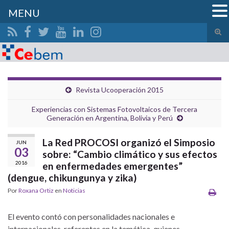
MENU
Alte
el
Search for:
form
de
bús
Revista Ucooperación 2015
Experiencias con Sistemas Fotovoltaicos de Tercera
Generación en Argentina, Bolivia y Perú
La Red PROCOSI organizó el Simposio
JUN
03
sobre: “Cambio climático y sus efectos
2016
en enfermedades emergentes”
(dengue, chikungunya y zika)
Por
Roxana Ortiz
en
Noticias
El evento contó con personalidades nacionales e
internacionales, referentes en la temática, quienes