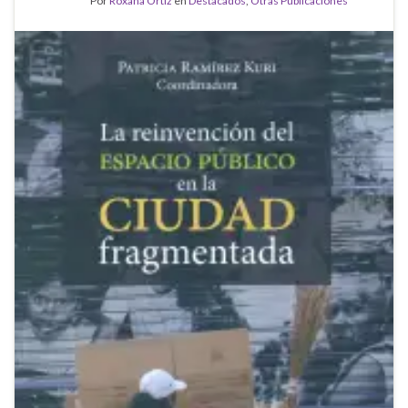
Por
Roxana Ortiz
en
Destacados
,
Otras Publicaciones