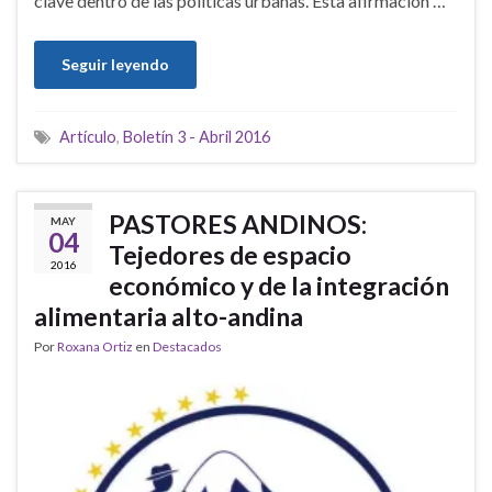
clave dentro de las políticas urbanas. Esta afirmación …
Seguir leyendo
Artículo
,
Boletín 3 - Abril 2016
PASTORES ANDINOS:
MAY
04
Tejedores de espacio
2016
económico y de la integración
alimentaria alto-andina
Por
Roxana Ortiz
en
Destacados