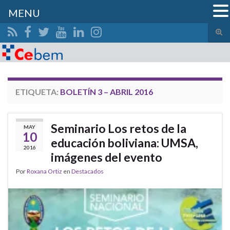
MENU
Alte
el
Search for:
form
de
bús
ETIQUETA:
BOLETÍN 3 – ABRIL 2016
Seminario Los retos de la
MAY
10
educación boliviana: UMSA,
2016
imágenes del evento
Por
Roxana Ortiz
en
Destacados