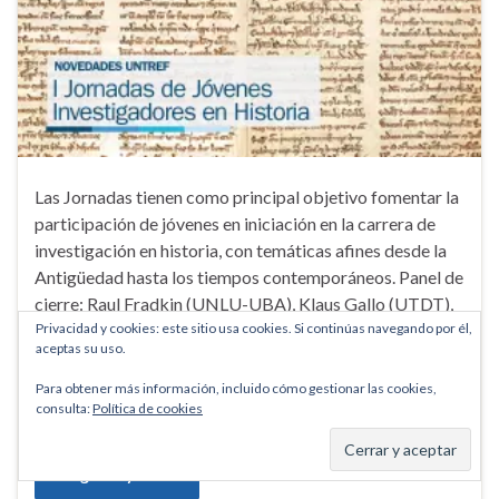
Las Jornadas tienen como principal objetivo fomentar la
participación de jóvenes en iniciación en la carrera de
investigación en historia, con temáticas afines desde la
Antigüedad hasta los tiempos contemporáneos. Panel de
cierre: Raul Fradkin (UNLU-UBA), Klaus Gallo (UTDT),
Gabriel Di Meglio (CONICET- UBA) y Gustavo Paz
Privacidad y cookies: este sitio usa cookies. Si continúas navegando por él,
aceptas su uso.
(CONICET-UNTREF). Preinscripción:
jovenesinvestigadoreshistoria@untref.edu.ar Días y
Para obtener más información, incluido cómo gestionar las cookies,
horarios: 5 y …
consulta:
Política de cookies
Seguir leyendo