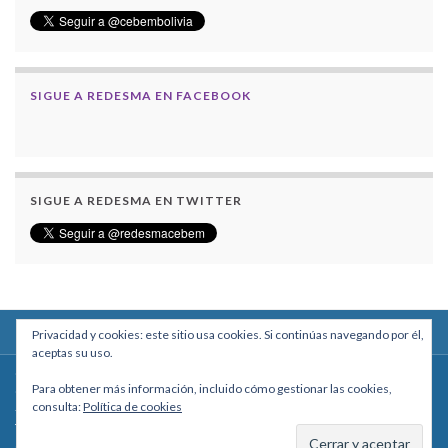
SIGUE A REDESMA EN FACEBOOK
SIGUE A REDESMA EN TWITTER
Privacidad y cookies: este sitio usa cookies. Si continúas navegando por él,
aceptas su uso.
Centro Boliviano de Estudios Multidisciplinarios
Para obtener más información, incluido cómo gestionar las cookies,
Calle Macario Pinilla # 2588 esq. Av. Arce, Edificio Arcadia, Mezzanine, Of. 101
consulta:
Política de cookies
- La Paz, Bolivia
Teléfono: +591 2431818 - Celular: +591 73027636
cebem@cebem.org