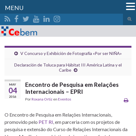
MENU
Alte
el
Search for:
form
de
bús
V Concurso y Exhibición de Fotografía «Por ser NIÑA»
Declaración de Toluca para Hábitat III América Latina y el
Caribe
Encontro de Pesquisa em Relações
MAY
04
Internacionais – EPRI
2016
Por
Roxana Ortiz
en
Eventos
O Encontro de Pesquisa em Relações Internacionais,
promovido pelo
PET RI
, em parceria com os projetos de
pesquisa e extensão do Curso de Relações Internacionais da