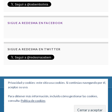
SIGUE A REDESMA EN FACEBOOK
SIGUE A REDESMA EN TWITTER
Privacidad y cookies: este sitio usa cookies. Si continúas navegando por él,
aceptas su uso.
Centro Boliviano de Estudios Multidisciplinarios
Para obtener más información, incluido cómo gestionar las cookies,
Calle Macario Pinilla # 2588 esq. Av. Arce, Edificio Arcadia, Mezzanine, Of. 101
consulta:
Política de cookies
- La Paz, Bolivia
Teléfono: +591 2431818 - Celular: +591 73027636
cebem@cebem.org