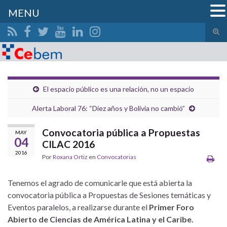
MENU
Alte
el
Search for:
form
de
bús
El espacio público es una relación, no un espacio
Alerta Laboral 76: “Diez años y Bolivia no cambió”
Convocatoria pública a Propuestas
MAY
04
CILAC 2016
2016
Por
Roxana Ortiz
en
Convocatorias
Tenemos el agrado de comunicarle que está abierta la
convocatoria pública a Propuestas de Sesiones temáticas y
Eventos paralelos, a realizarse durante el
Primer Foro
Abierto de Ciencias de América Latina y el Caribe.