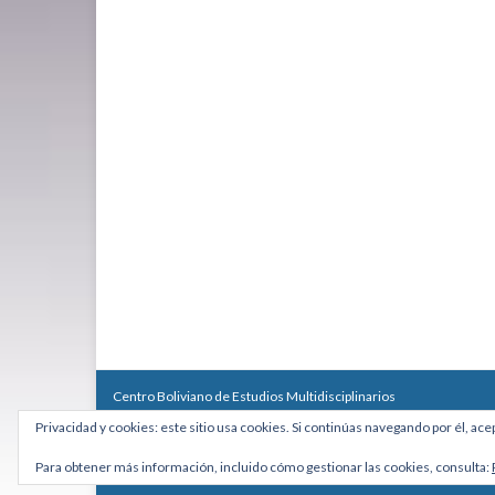
Centro Boliviano de Estudios Multidisciplinarios
Calle Macario Pinilla # 2588 esq. Av. Arce, Edificio Arcadia, Mezzan
Privacidad y cookies: este sitio usa cookies. Si continúas navegando por él, ace
Teléfono: +591 2431818 - Celular: +591 73027636
cebem@cebem.org
Para obtener más información, incluido cómo gestionar las cookies, consulta:
Hecho con
por
Graphene Themes
.