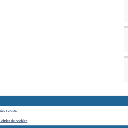
ine, Of. 101 - La Paz, Bolivia
ptas su uso.
Política de cookies