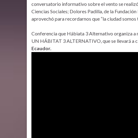
conversatorio informativo sobre el vento se reali
Ciencias Sociales; Dolores Padilla, de la Fundación
aprovechó para recordarnos que “la ciudad somos t
Conferencia que Hábiata 3 Alternativo organiza a
UN HÁBITAT 3 ALTERNATIVO, que se llevará a 
Ecaudor.