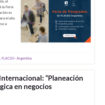
te, el
 la Feria
ación es
ara el año
eso a
s
,
FLACSO- Argentina
Internacional: “Planeación
égica en negocios