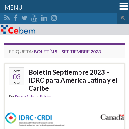
MENU
Alte
el
Search for:
form
de
bús
ETIQUETA:
BOLETÍN 9 – SEPTIEMBRE 2023
Boletín Septiembre 2023 –
OCT
03
IDRC para América Latina y el
2023
Caribe
Por
Roxana Ortiz
en
Boletin