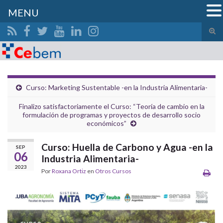
MENU
Alte
el
Search for:
form
de
bús
Curso: Marketing Sustentable -en la Industria Alimentaria-
Finalizo satisfactoriamente el Curso: “Teoría de cambio en la
formulación de programas y proyectos de desarrollo socio
económicos”
Curso: Huella de Carbono y Agua -en la
SEP
06
Industria Alimentaria-
2023
Por
Roxana Ortiz
en
Otros Cursos