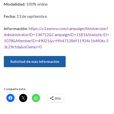
Modalidad:
100% online
Fecha:
13 de septiembre
Información
:
https://v3.esmsv.com/campaign/htmlversion?
AdministratorID=134712&CampaignID=1181&StatisticID=
1078&MemberID=49021&s=ffb471286f11924c1b4f06c3
3c29cfda&isDemo=0
Solicitud de más información
Comparte esto:
Más