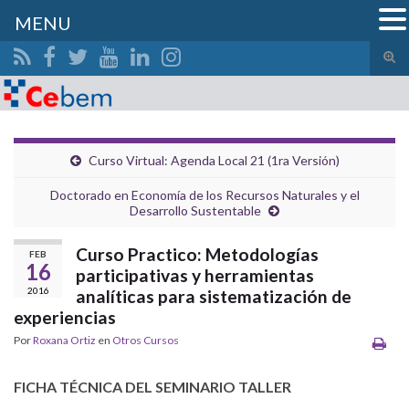
MENU
Alte
el
Search for:
form
de
bús
Curso Virtual: Agenda Local 21 (1ra Versión)
Doctorado en Economía de los Recursos Naturales y el
Desarrollo Sustentable
Curso Practico: Metodologías
FEB
16
participativas y herramientas
2016
analíticas para sistematización de
experiencias
Por
Roxana Ortiz
en
Otros Cursos
FICHA TÉCNICA DEL SEMINARIO TALLER