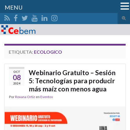
MENU
Alte
el
Search for:
form
de
bús
ETIQUETA:
ECOLOGICO
Webinario Gratuito – Sesión
OCT
08
5: Tecnologías para producir
2024
más maíz con menos agua
Por
Roxana Ortiz
en
Eventos