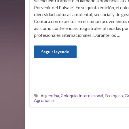
Se encuentra abierto el llamado a ponencias al C
Porvenir del Paisaje”. En su quinta edición, el col
diversidad cultural, ambiental, sensorial y de gest
Contará con expertos en el campo provenientes d
así como conferencias magistrales ofrecidas po
profesionales internacionales. Durante los …
Seguir leyendo
Argentina
,
Coloquio Internacional
,
Ecologico
,
Ge
Agronomia