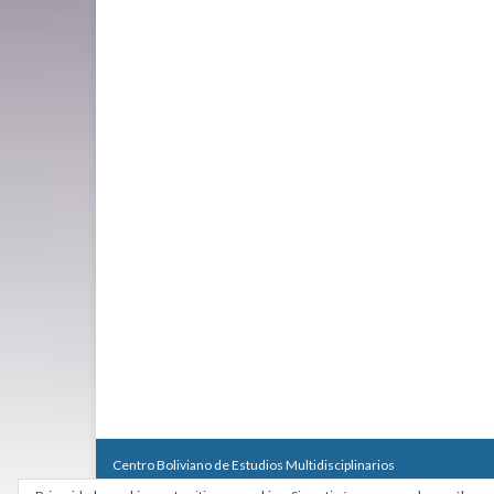
Centro Boliviano de Estudios Multidisciplinarios
Calle Macario Pinilla # 2588 esq. Av. Arce, Edificio Arcadia, Mezzan