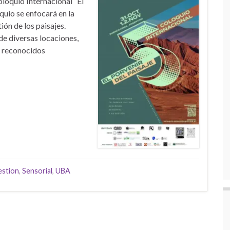
oloquio Internacional “El
oquio se enfocará en la
ión de los paisajes.
e diversas locaciones,
r reconocidos
stion
,
Sensorial
,
UBA