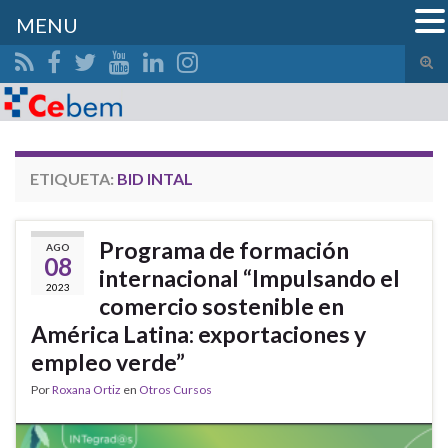
MENU
Alte
el
Search for:
form
de
bús
ETIQUETA:
BID INTAL
Programa de formación
AGO
08
internacional “Impulsando el
2023
comercio sostenible en
América Latina: exportaciones y
empleo verde”
Por
Roxana Ortiz
en
Otros Cursos