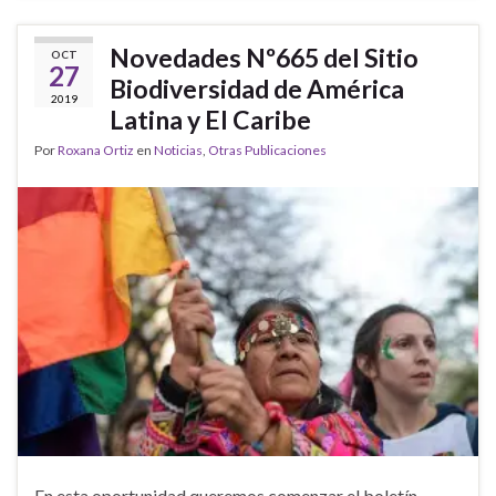
Novedades Nº665 del Sitio
OCT
27
Biodiversidad de América
2019
Latina y El Caribe
Por
Roxana Ortiz
en
Noticias
,
Otras Publicaciones
En esta oportunidad queremos comenzar el boletín