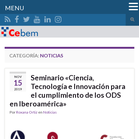
MENU
Alte
el
Search for:
form
de
bús
CATEGORÍA:
NOTICIAS
Seminario «Ciencia,
NOV
15
Tecnología e Innovación para
2019
el cumplimiento de los ODS
en Iberoamérica»
Por
Roxana Ortiz
en
Noticias