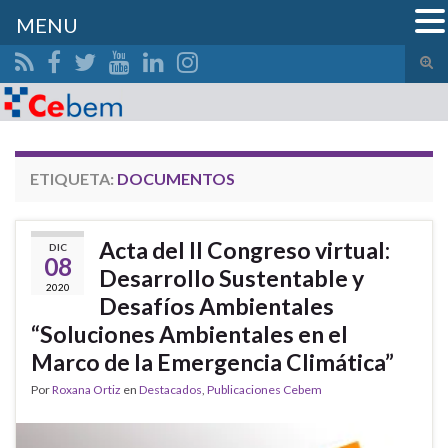
MENU
Alte
el
Search for:
form
de
bús
ETIQUETA:
DOCUMENTOS
Acta del II Congreso virtual:
DIC
08
Desarrollo Sustentable y
2020
Desafíos Ambientales
“Soluciones Ambientales en el
Marco de la Emergencia Climática”
Por
Roxana Ortiz
en
Destacados
,
Publicaciones Cebem