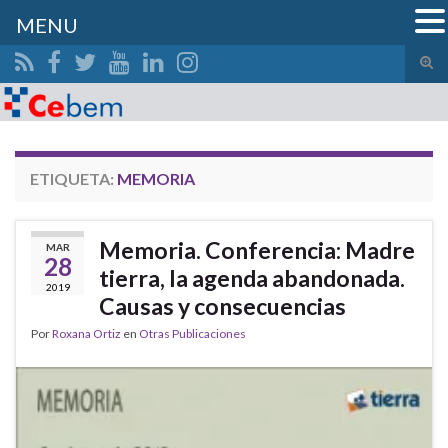
MENU
Alte
el
Search for:
form
de
bús
ETIQUETA:
MEMORIA
Memoria. Conferencia: Madre
MAR
28
tierra, la agenda abandonada.
2019
Causas y consecuencias
Por
Roxana Ortiz
en
Otras Publicaciones