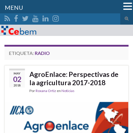
MENU
Alte
el
Search for:
form
de
bús
ETIQUETA:
RADIO
AgroEnlace: Perspectivas de
MAY
02
la agricultura 2017-2018
2018
Por
Roxana Ortiz
en
Noticias