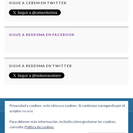
SIGUE A CEBEM EN TWITTER
SIGUE A REDESMA EN FACEBOOK
SIGUE A REDESMA EN TWITTER
Privacidad y cookies: este sitio usa cookies. Si continúas navegando por él,
aceptas su uso.
Centro Boliviano de Estudios Multidisciplinarios
Para obtener más información, incluido cómo gestionar las cookies,
Calle Macario Pinilla # 2588 esq. Av. Arce, Edificio Arcadia, Mezzanine, Of. 101
consulta:
Política de cookies
- La Paz, Bolivia