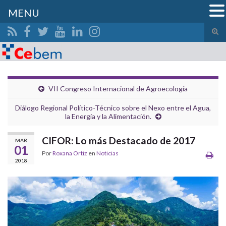
MENU
Alte
el
Search for:
form
de
bús
VII Congreso Internacional de Agroecología
Diálogo Regional Político-Técnico sobre el Nexo entre el Agua,
la Energía y la Alimentación.
CIFOR: Lo más Destacado de 2017
MAR
01
Por
Roxana Ortiz
en
Noticias
2018