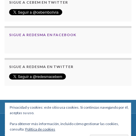
SIGUE A CEBEM EN TWITTER
SIGUE A REDESMA EN FACEBOOK
SIGUE A REDESMA EN TWITTER
Privacidad y cookies: este sitio usa cookies. Si continúas navegando por él,
aceptas su uso.
Centro Boliviano de Estudios Multidisciplinarios
Para obtener más información, incluido cómo gestionar las cookies,
Calle Macario Pinilla # 2588 esq. Av. Arce, Edificio Arcadia, Mezzanine, Of. 101
consulta:
Política de cookies
- La Paz, Bolivia
Teléfono: +591 2431818 - Celular: +591 73027636