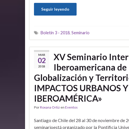
Seguir leyendo
Boletín 3 - 2018
,
Seminario
XV Seminario Inter
MAR
02
Iberoamericana de 
2018
Globalización y Territ
IMPACTOS URBANOS Y 
IBEROAMÉRICA»
Por
Roxana Ortiz
en
Eventos
Santiago de Chile del 28 al 30 de noviembre de 2
seminarioestá organizado por la Pontificia Univ