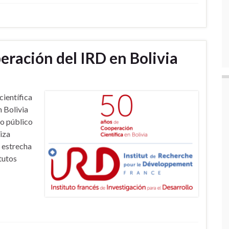
eración del IRD en Bolivia
científica
n Bolivia
co público
liza
 estrecha
tutos