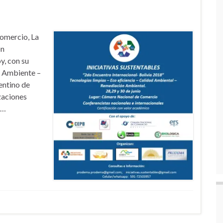
Comercio, La
ón
y, con su
o Ambiente –
ntino de
zaciones
 …