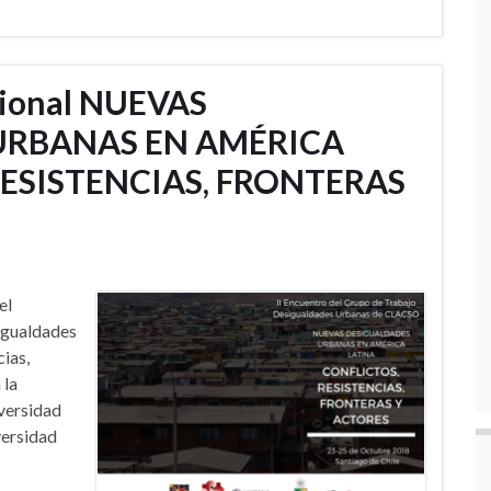
cional NUEVAS
URBANAS EN AMÉRICA
RESISTENCIAS, FRONTERAS
el
igualdades
ias,
 la
versidad
versidad