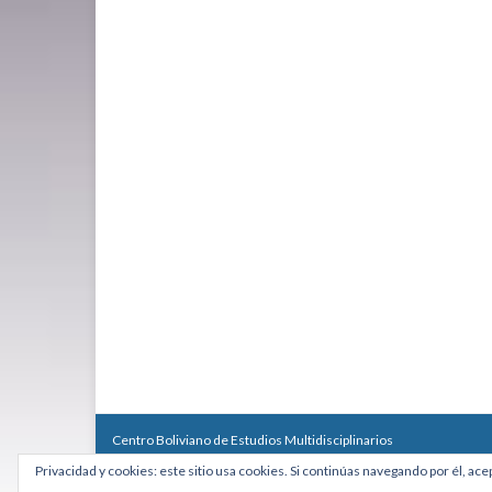
Centro Boliviano de Estudios Multidisciplinarios
Calle Macario Pinilla # 2588 esq. Av. Arce, Edificio Arcadia, Mezzan
Privacidad y cookies: este sitio usa cookies. Si continúas navegando por él, ace
Teléfono: +591 2431818 - Celular: +591 73027636