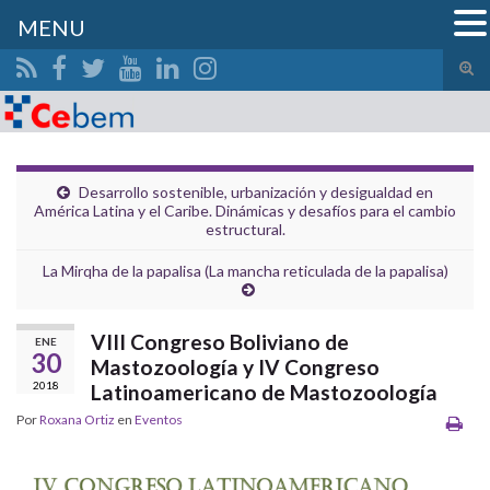
MENU
Alte
el
Search for:
form
de
bús
Desarrollo sostenible, urbanización y desigualdad en
América Latina y el Caribe. Dinámicas y desafíos para el cambio
estructural.
La Mirqha de la papalisa (La mancha reticulada de la papalisa)
VIII Congreso Boliviano de
ENE
30
Mastozoología y IV Congreso
2018
Latinoamericano de Mastozoología
Por
Roxana Ortiz
en
Eventos