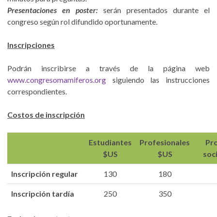
Presentaciones en poster:
serán presentados durante el
congreso según rol difundido oportunamente.
Inscripciones
Podrán inscribirse a través de la página web
www.congresomamiferos.org
siguiendo las instrucciones
correspondientes.
Costos de inscripción
Estudiantes
Profesionales
Pro
$US
$US
soc
Inscripción regular
130
180
Inscripción tardía
250
350