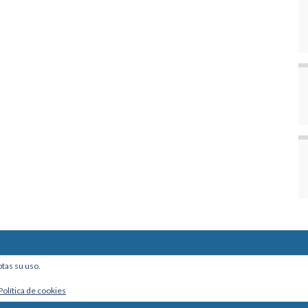
ine, Of. 101 - La Paz, Bolivia
ptas su uso.
Política de cookies