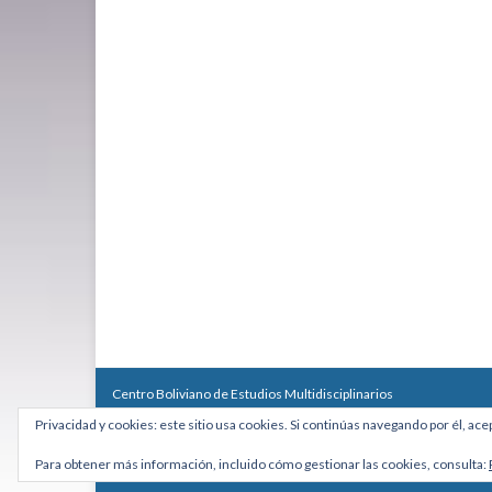
Centro Boliviano de Estudios Multidisciplinarios
Calle Macario Pinilla # 2588 esq. Av. Arce, Edificio Arcadia, Mezzan
Privacidad y cookies: este sitio usa cookies. Si continúas navegando por él, ace
Teléfono: +591 2431818 - Celular: +591 73027636
cebem@cebem.org
Para obtener más información, incluido cómo gestionar las cookies, consulta:
Hecho con
por
Graphene Themes
.