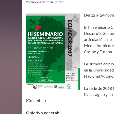
Por
Roxana Ortiz
en
Eventos
Del 22 al 24 nov
El III Seminario 
Desarrollo Soste
articulación entr
Medio Ambiente (
Caribe y Europa.
La primera edici
en la Universidad
Nacional Autónom
La sede de 2018 f
(Nicaragua) y la 
(Colombia).
Objetivo general: