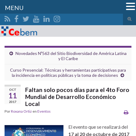
MENU
Alte
el
Search for:
form
de
bús
Novedades Nº563 del Sitio Biodiversidad de América Latina
y El Caribe
Curso Presencial: Técnicas y herramientas participativas para
la incidencia en políticas públicas y la toma de decisiones
Faltan solo pocos días para el 4to Foro
OCT
11
Mundial de Desarrollo Económico
2017
Local
Por
Roxana Ortiz
en
Eventos
El evento que se realizará del
17 al 20 de octubre de 2017