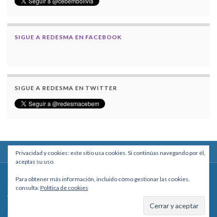
SIGUE A REDESMA EN FACEBOOK
SIGUE A REDESMA EN TWITTER
Privacidad y cookies: este sitio usa cookies. Si continúas navegando por él,
aceptas su uso.
Centro Boliviano de Estudios Multidisciplinarios
Para obtener más información, incluido cómo gestionar las cookies,
Calle Macario Pinilla # 2588 esq. Av. Arce, Edificio Arcadia, Mezzanine, Of. 101
consulta:
Política de cookies
- La Paz, Bolivia
Teléfono: +591 2431818 - Celular: +591 73027636
cebem@cebem.org
Hecho con
por
Graphene Themes
.