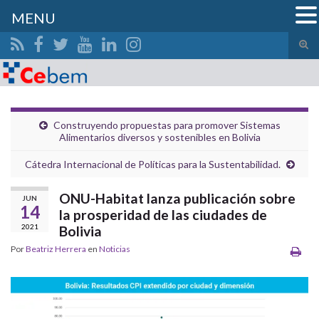
MENU
Alte
el
Search for:
form
de
bús
Construyendo propuestas para promover Sistemas
Alimentarios diversos y sostenibles en Bolivia
Cátedra Internacional de Políticas para la Sustentabilidad.
ONU-Habitat lanza publicación sobre
JUN
14
la prosperidad de las ciudades de
2021
Bolivia
Por
Beatriz Herrera
en
Noticias