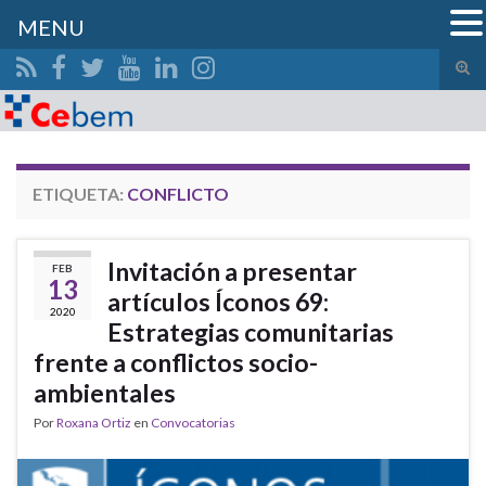
MENU
Alte
el
Search for:
form
de
bús
ETIQUETA:
CONFLICTO
Invitación a presentar
FEB
13
artículos Íconos 69:
2020
Estrategias comunitarias
frente a conflictos socio-
ambientales
Por
Roxana Ortiz
en
Convocatorias