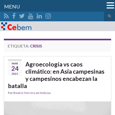
MENU
Alte
el
Search for:
form
de
bús
ETIQUETA:
CRISIS
Agroecología vs caos
MAR
24
climático: en Asia campesinas
2021
y campesinos encabezan la
batalla
Por
Beatriz Herrera
en
Noticias