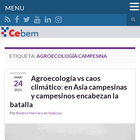
MENU
Alte
el
Search for:
form
de
bús
ETIQUETA:
AGROECOLOGÍA CAMPESINA
Agroecología vs caos
MAR
24
climático: en Asia campesinas
2021
y campesinos encabezan la
batalla
Por
Beatriz Herrera
en
Noticias