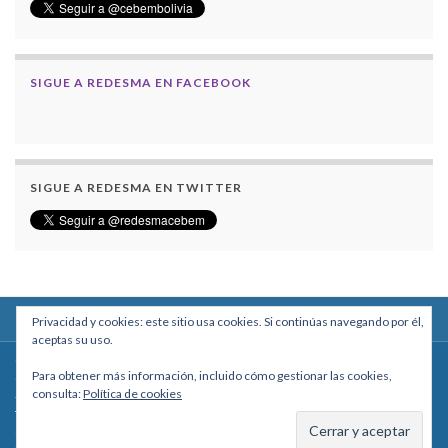
SIGUE A REDESMA EN FACEBOOK
SIGUE A REDESMA EN TWITTER
Privacidad y cookies: este sitio usa cookies. Si continúas navegando por él,
aceptas su uso.
Centro Boliviano de Estudios Multidisciplinarios
Para obtener más información, incluido cómo gestionar las cookies,
Calle Macario Pinilla # 2588 esq. Av. Arce, Edificio Arcadia, Mezzanine, Of. 101
consulta:
Política de cookies
- La Paz, Bolivia
Teléfono: +591 2431818 - Celular: +591 73027636
cebem@cebem.org