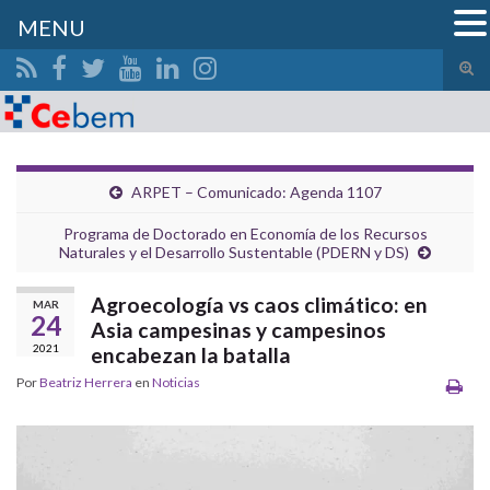
MENU
Alte
el
Search for:
form
de
bús
ARPET – Comunicado: Agenda 1107
Programa de Doctorado en Economía de los Recursos
Naturales y el Desarrollo Sustentable (PDERN y DS)
Agroecología vs caos climático: en
MAR
24
Asia campesinas y campesinos
2021
encabezan la batalla
Por
Beatriz Herrera
en
Noticias