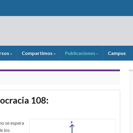
rsos
Compartimos
Publicaciones
Campus
ocracia 108:
mo se espera
e los