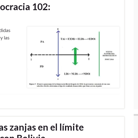
ocracia 102:
didas
y las
as zanjas en el límite
 con Bolivia