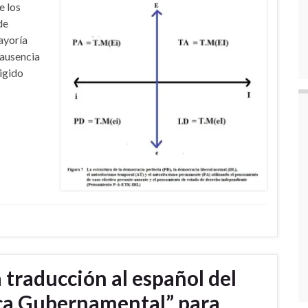
e los
de
mayoría
 ausencia
rigido
 traducción al español del
ca Gubernamental” para