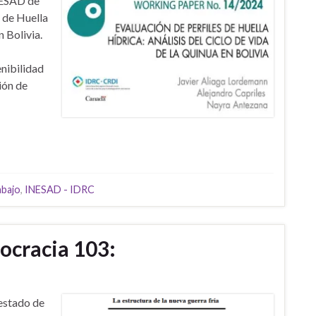
NESAD de
 de Huella
n Bolivia.
enibilidad
ión de
abajo
,
INESAD - IDRC
ocracia 103:
 estado de