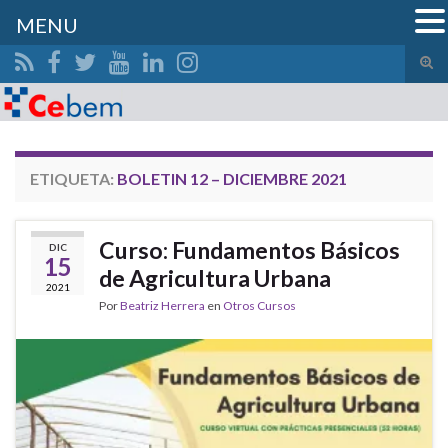
MENU
Alte
el
Search for:
form
de
bús
ETIQUETA:
BOLETIN 12 – DICIEMBRE 2021
Curso: Fundamentos Básicos
DIC
15
de Agricultura Urbana
2021
Por
Beatriz Herrera
en
Otros Cursos