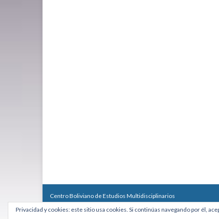
Centro Boliviano de Estudios Multidisciplinarios
Calle Macario Pinilla # 2588 esq. Av. Arce, Edificio Arcadia, Mezzan
Privacidad y cookies: este sitio usa cookies. Si continúas navegando por él, ace
Teléfono: +591 2431818 - Celular: +591 73027636