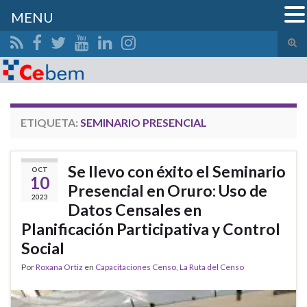
MENU
Alte
el
Search for:
form
de
bús
ETIQUETA:
SEMINARIO PRESENCIAL
Se llevo con éxito el Seminario
OCT
10
Presencial en Oruro: Uso de
2023
Datos Censales en
Planificación Participativa y Control
Social
Por
Roxana Ortiz
en
Capacitaciones Censo
,
La Ruta del Censo