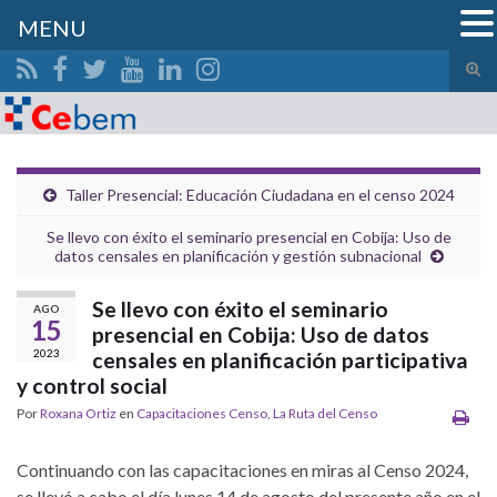
MENU
Alte
el
Search for:
form
de
bús
Taller Presencial: Educación Ciudadana en el censo 2024
Se llevo con éxito el seminario presencial en Cobija: Uso de
datos censales en planificación y gestión subnacional
Se llevo con éxito el seminario
AGO
15
presencial en Cobija: Uso de datos
2023
censales en planificación participativa
y control social
Por
Roxana Ortiz
en
Capacitaciones Censo
,
La Ruta del Censo
Continuando con las capacitaciones en miras al Censo 2024,
se llevó a cabo el día lunes 14 de agosto del presente año en el