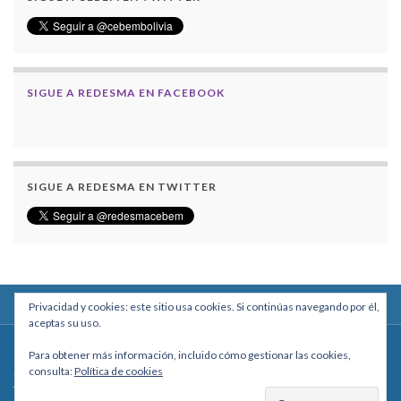
SIGUE A REDESMA EN FACEBOOK
SIGUE A REDESMA EN TWITTER
Privacidad y cookies: este sitio usa cookies. Si continúas navegando por él,
aceptas su uso.
Centro Boliviano de Estudios Multidisciplinarios
Para obtener más información, incluido cómo gestionar las cookies,
Calle Macario Pinilla # 2588 esq. Av. Arce, Edificio Arcadia, Mezzanine, Of. 101
consulta:
Política de cookies
- La Paz, Bolivia
Teléfono: +591 2431818 - Celular: +591 73027636