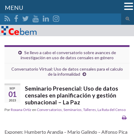
MENU
Alte
el
Search for:
form
de
bús
Se llevo a cabo el conversatorio sobre avances de
investigación en uso de datos censales en género
Conversatorio Virtual: Uso de datos censales para el calculo
de la informalidad
Seminario Presencial: Uso de datos
SEP
01
censales en planificación y gestión
2023
subnacional – La Paz
Por
Roxana Ortiz
en
Conversatorios, Seminarios, Talleres
,
La Ruta del Censo
Exponen: Humberto Arandia – Mario Galindo – Alfonso Pica